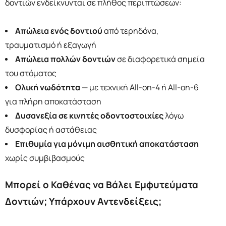
δοντιών ενδείκνυνται σε πλήθος περιπτώσεων:
Απώλεια ενός δοντιού
από τερηδόνα,
τραυματισμό ή εξαγωγή
Απώλεια πολλών δοντιών
σε διαφορετικά σημεία
του στόματος
Ολική νωδότητα
— με τεχνική All-on-4 ή All-on-6
για πλήρη αποκατάσταση
Δυσανεξία σε κινητές οδοντοστοιχίες
λόγω
δυσφορίας ή αστάθειας
Επιθυμία για μόνιμη αισθητική αποκατάσταση
χωρίς συμβιβασμούς
Μπορεί ο Καθένας να Βάλει Εμφυτεύματα
Δοντιών; Υπάρχουν Αντενδείξεις;