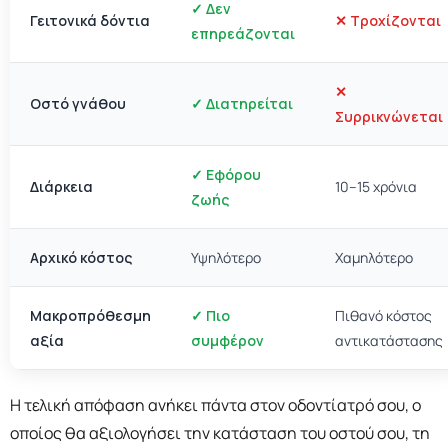
✓ Δεν
Γειτονικά δόντια
✕ Τροχίζονται
επηρεάζονται
✕
Οστό γνάθου
✓ Διατηρείται
Συρρικνώνεται
✓ Εφόρου
Διάρκεια
10–15 χρόνια
ζωής
Αρχικό κόστος
Υψηλότερο
Χαμηλότερο
Μακροπρόθεσμη
✓ Πιο
Πιθανό κόστος
αξία
συμφέρον
αντικατάστασης
Η τελική απόφαση ανήκει πάντα στον οδοντίατρό σου, ο
οποίος θα αξιολογήσει την κατάσταση του οστού σου, τη