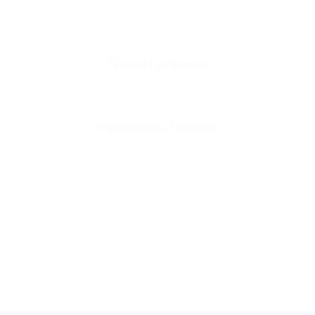
35
+
Χρόνια Εμπειρίας
5,000
+
Χαρούμενοι Πελάτες
2,000
+
Εμφυτεύματα
3,000
+
Όψεις