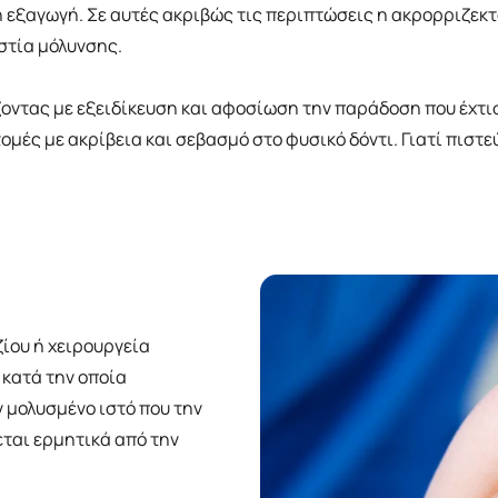
 η εξαγωγή. Σε αυτές ακριβώς τις περιπτώσεις η ακρορριζεκ
εστία μόλυνσης.
οντας με εξειδίκευση και αφοσίωση την παράδοση που έχτισε
ς με ακρίβεια και σεβασμό στο φυσικό δόντι. Γιατί πιστεύο
ίου ή χειρουργεία
 κατά την οποία
ν μολυσμένο ιστό που την
εται ερμητικά από την