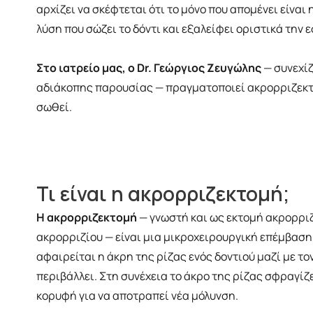
αρχίζει να σκέφτεται ότι το μόνο που απομένει είναι
λύση που σώζει το δόντι και εξαλείφει οριστικά την 
Στο ιατρείο μας, ο Dr. Γεώργιος Ζευγώλης
— συνεχίζ
αδιάκοπης παρουσίας — πραγματοποιεί ακρορριζεκτομέ
σωθεί.
Τι είναι η ακρορριζεκτομή;
Η ακρορριζεκτομή
— γνωστή και ως εκτομή ακρορριζ
ακρορριζίου — είναι μια μικροχειρουργική επέμβαση
αφαιρείται η άκρη της ρίζας ενός δοντιού μαζί με το
περιβάλλει. Στη συνέχεια το άκρο της ρίζας σφραγίζ
κορυφή για να αποτραπεί νέα μόλυνση.