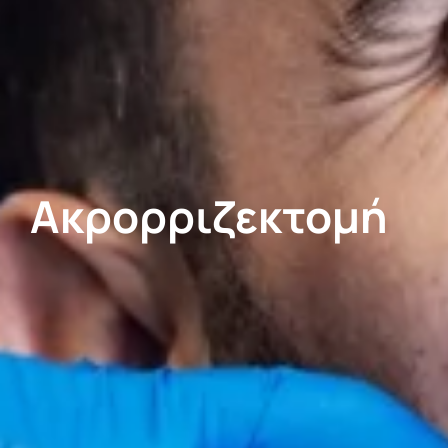
Ακρορριζεκτομή