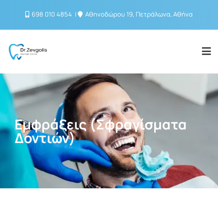
698 010 4854
Αθηνοδώρου 19, Πετράλωνα, Αθήνα
Εμφράξεις (Σφραγίσματα
Δοντιών)